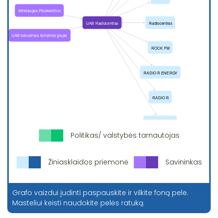
Politikas/ valstybės tarnautojas
Žiniasklaidos priemonė
Savininkas
Grafo vaizdui judinti paspauskite ir vilkite foną pele.
Masteliui keisti naudokite pelės ratuką.