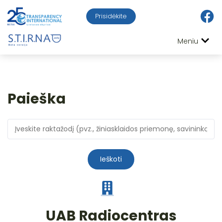
Prisidėkite
Meniu
Paieška
Ieškoti
UAB Radiocentras