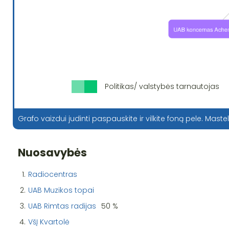
Politikas/ valstybės tarnautojas
Grafo vaizdui judinti paspauskite ir vilkite foną pele. Mastel
Nuosavybės
1.
Radiocentras
2.
UAB Muzikos topai
3.
UAB Rimtas radijas
50 %
4.
VšĮ Kvartolė