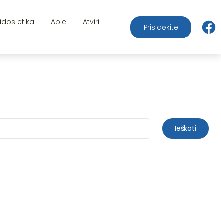
aidos etika
Apie
Atviri
Prisidėkite
Ieškoti