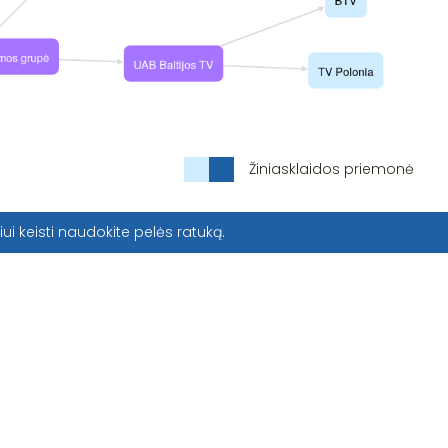
Žiniasklaidos priemonė
iui keisti naudokite pelės ratuką.