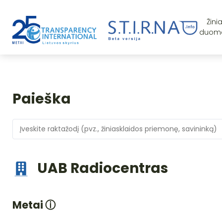
Žini
duom
Paieška
UAB Radiocentras
Metai
ⓘ