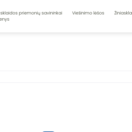
asklaidos priemonių savininkai
Viešinimo lėšos
Žiniaskl
enys