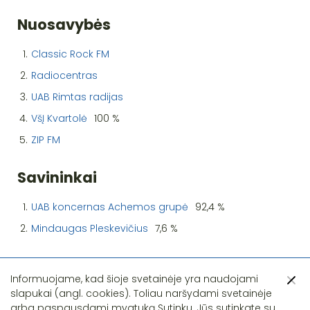
Nuosavybės
1.
Classic Rock FM
2.
Radiocentras
3.
UAB Rimtas radijas
4.
VšĮ Kvartolė
100 %
5.
ZIP FM
Savininkai
1.
UAB koncernas Achemos grupė
92,4 %
2.
Mindaugas Pleskevičius
7,6 %
Informuojame, kad šioje svetainėje yra naudojami
slapukai (angl. cookies). Toliau naršydami svetainėje
arba paspausdami mygtuką Sutinku, Jūs sutinkate su