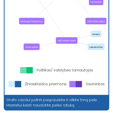
Politikas/ valstybės tarnautojas
Žiniasklaidos priemonė
Savininkas
Grafo vaizdui judinti paspauskite ir vilkite foną pele.
Masteliui keisti naudokite pelės ratuką.