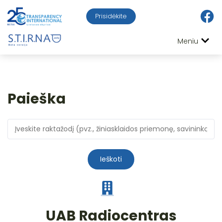
Prisidėkite
Meniu
Paieška
Ieškoti
UAB Radiocentras