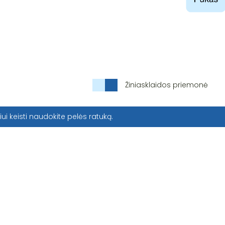
Žiniasklaidos priemonė
iui keisti naudokite pelės ratuką.