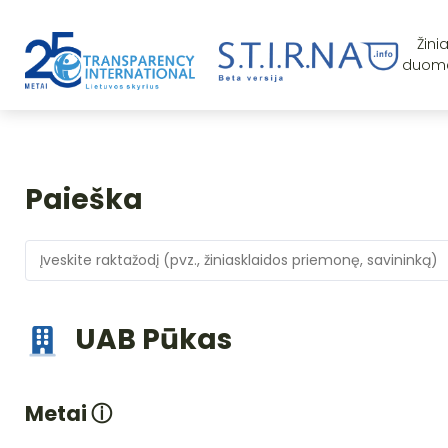
Žini
duom
Paieška
UAB Pūkas
Metai
ⓘ