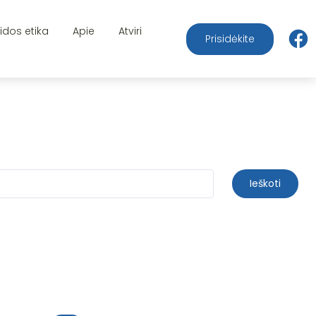
aidos etika
Apie
Atviri
Prisidėkite
Ieškoti