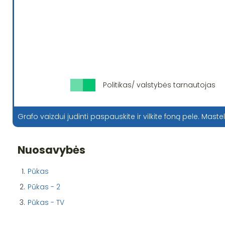
Politikas/ valstybės tarnautojas
Grafo vaizdui judinti paspauskite ir vilkite foną pele. Mastel
Nuosavybės
1.
Pūkas
2.
Pūkas - 2
3.
Pūkas - TV