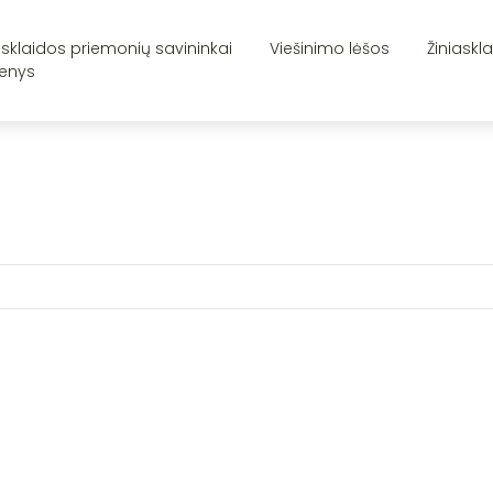
asklaidos priemonių savininkai
Viešinimo lėšos
Žiniaskl
enys