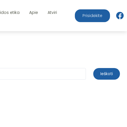
aidos etika
Apie
Atviri
Prisidėkite
Ieškoti