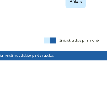
Žiniasklaidos priemonė
iui keisti naudokite pelės ratuką.