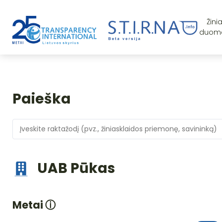
Žini
duom
Paieška
UAB Pūkas
Metai
ⓘ