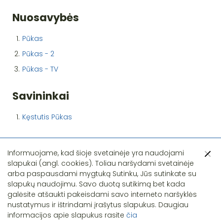
Nuosavybės
1.
Pūkas
2.
Pūkas - 2
3.
Pūkas - TV
Savininkai
1.
Kęstutis Pūkas
Informuojame, kad šioje svetainėje yra naudojami
slapukai (angl. cookies). Toliau naršydami svetainėje
arba paspausdami mygtuką Sutinku, Jūs sutinkate su
slapukų naudojimu. Savo duotą sutikimą bet kada
Pastebėjote klaidą?
galėsite atšaukti pakeisdami savo interneto naršyklės
nustatymus ir ištrindami įrašytus slapukus. Daugiau
informacijos apie slapukus rasite
čia