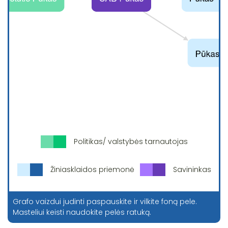
Politikas/ valstybės tarnautojas
Žiniasklaidos priemonė
Savininkas
Grafo vaizdui judinti paspauskite ir vilkite foną pele.
Masteliui keisti naudokite pelės ratuką.