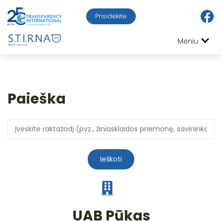
Prisidėkite
Meniu
Paieška
Ieškoti
UAB Pūkas