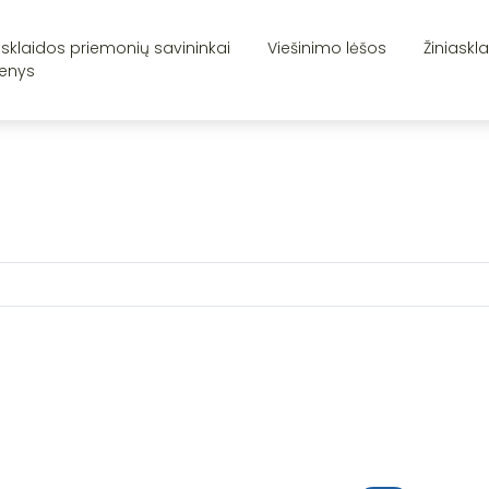
asklaidos priemonių savininkai
Viešinimo lėšos
Žiniaskl
enys