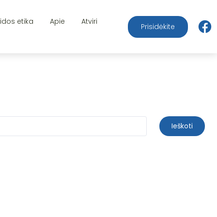
aidos etika
Apie
Atviri
Prisidėkite
Ieškoti