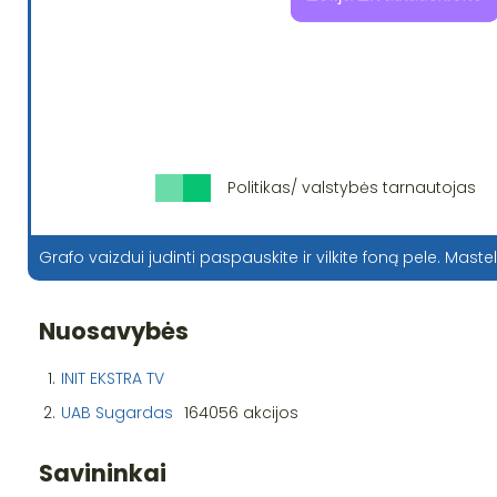
Politikas/ valstybės tarnautojas
Grafo vaizdui judinti paspauskite ir vilkite foną pele. Mastel
Nuosavybės
1.
INIT EKSTRA TV
2.
UAB Sugardas
164056 akcijos
Savininkai