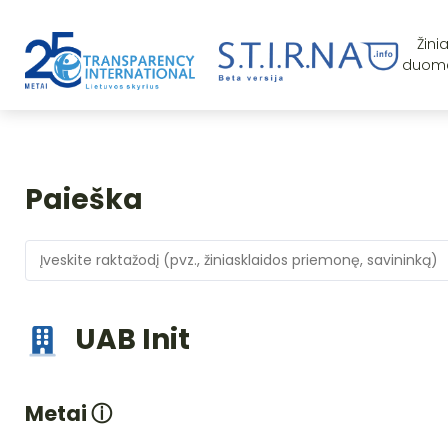
Žini
duom
Paieška
UAB Init
Metai
ⓘ