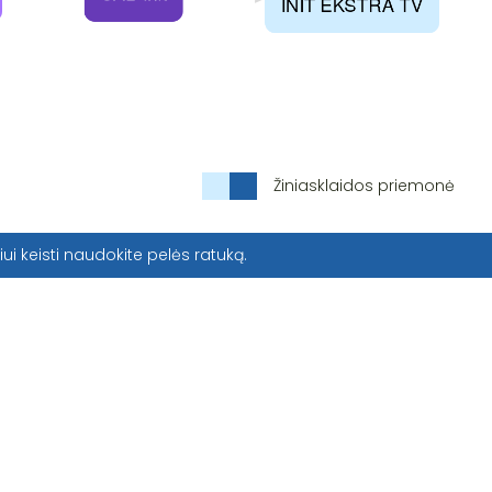
Žiniasklaidos priemonė
iui keisti naudokite pelės ratuką.