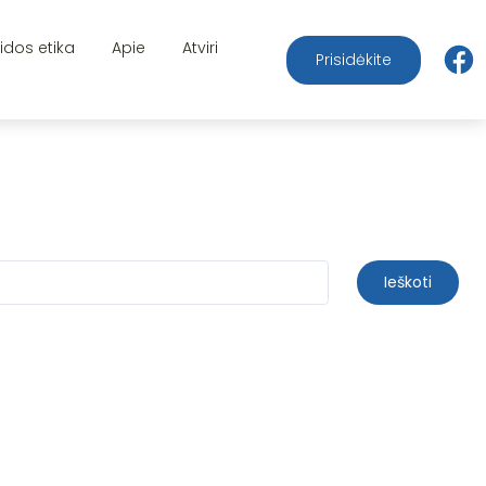
aidos etika
Apie
Atviri
Prisidėkite
Ieškoti