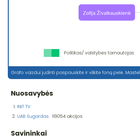
Politikas/ valstybės tarnautojas
Grafo vaizdui judinti paspauskite ir vilkite foną pele. Mastel
Nuosavybės
1.
INIT TV
2.
UAB Sugardas
119054 akcijos
Savininkai