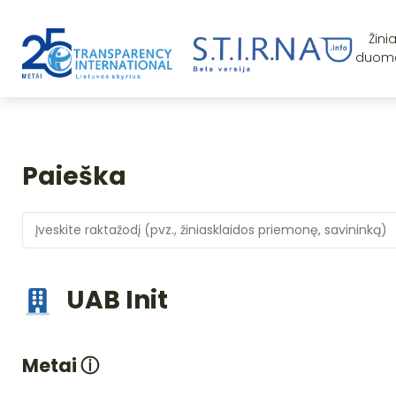
Žini
duom
Paieška
UAB Init
Metai
ⓘ