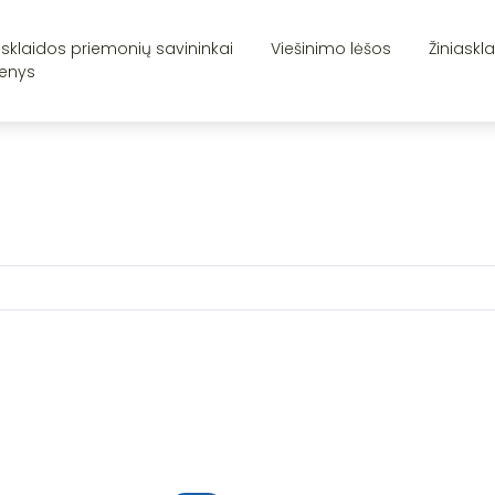
asklaidos priemonių savininkai
Viešinimo lėšos
Žiniaskl
enys