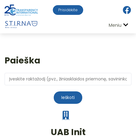
Prisidėkite
Meniu
Paieška
Ieškoti
UAB Init