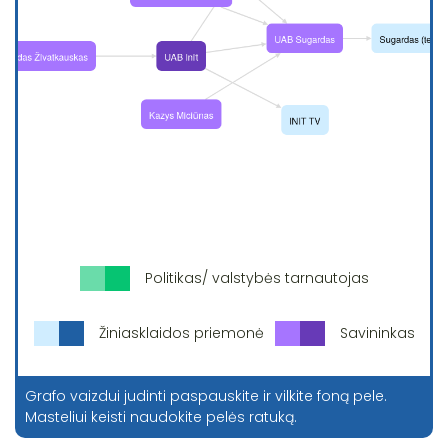
Politikas/ valstybės tarnautojas
Žiniasklaidos priemonė
Savininkas
Grafo vaizdui judinti paspauskite ir vilkite foną pele.
Masteliui keisti naudokite pelės ratuką.