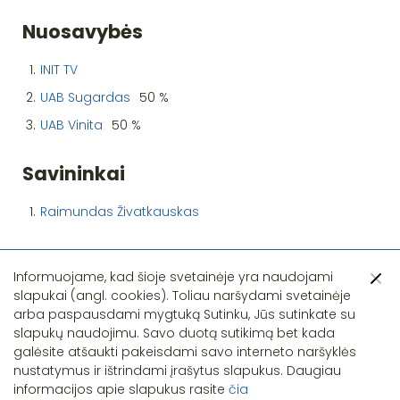
Nuosavybės
1.
INIT TV
2.
UAB Sugardas
50 %
3.
UAB Vinita
50 %
Savininkai
1.
Raimundas Živatkauskas
Informuojame, kad šioje svetainėje yra naudojami
slapukai (angl. cookies). Toliau naršydami svetainėje
arba paspausdami mygtuką Sutinku, Jūs sutinkate su
slapukų naudojimu. Savo duotą sutikimą bet kada
Pastebėjote klaidą?
galėsite atšaukti pakeisdami savo interneto naršyklės
nustatymus ir ištrindami įrašytus slapukus. Daugiau
informacijos apie slapukus rasite
čia