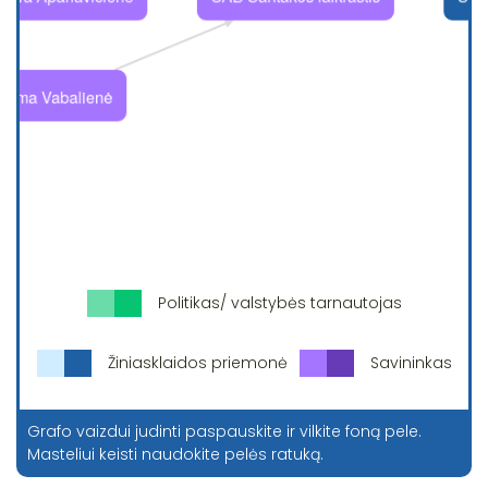
Politikas/ valstybės tarnautojas
Žiniasklaidos priemonė
Savininkas
Grafo vaizdui judinti paspauskite ir vilkite foną pele.
Masteliui keisti naudokite pelės ratuką.