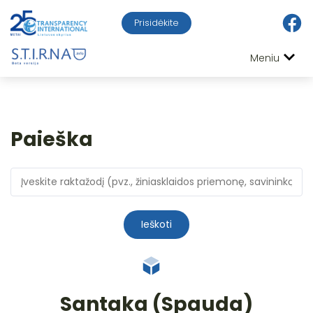
Prisidėkite
Meniu
Paieška
Ieškoti
Santaka (Spauda)