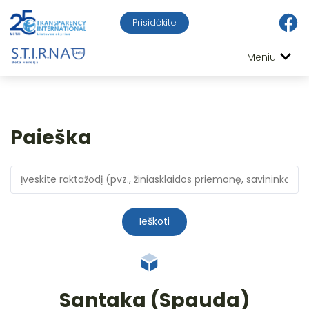
Prisidėkite
Meniu
Paieška
Ieškoti
Santaka (Spauda)