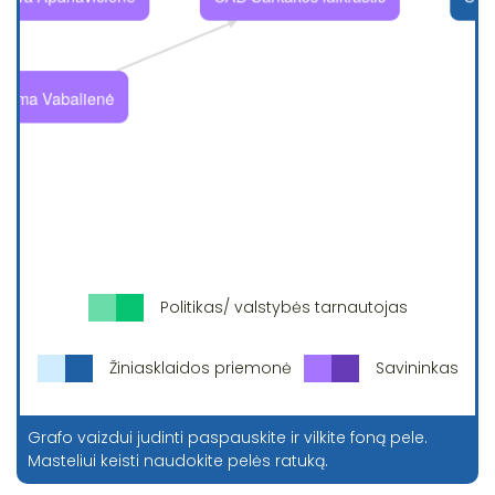
Politikas/ valstybės tarnautojas
Žiniasklaidos priemonė
Savininkas
Grafo vaizdui judinti paspauskite ir vilkite foną pele.
Masteliui keisti naudokite pelės ratuką.