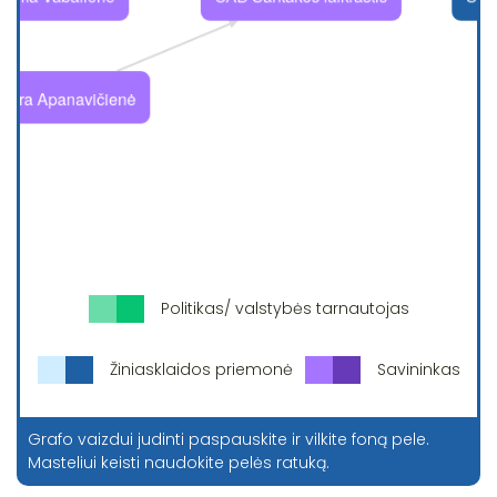
Politikas/ valstybės tarnautojas
Žiniasklaidos priemonė
Savininkas
Grafo vaizdui judinti paspauskite ir vilkite foną pele.
Masteliui keisti naudokite pelės ratuką.