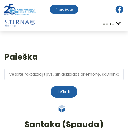
Prisidėkite
Meniu
Paieška
Ieškoti
Santaka (Spauda)