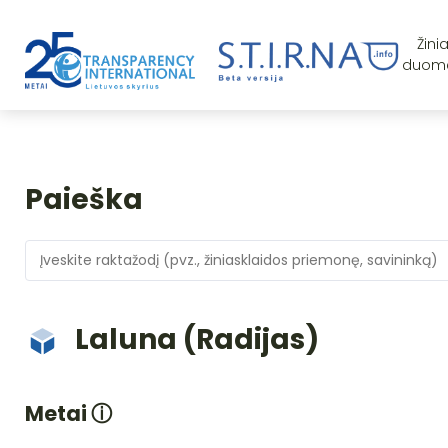
Žini
duom
Paieška
Laluna (Radijas)
Metai
ⓘ