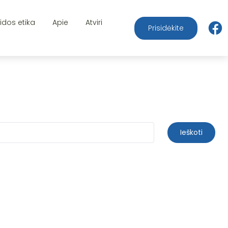
aidos etika
Apie
Atviri
Prisidėkite
Ieškoti