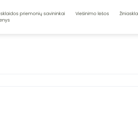
asklaidos priemonių savininkai
Viešinimo lėšos
Žiniaskl
enys