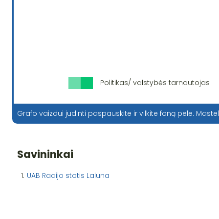
Politikas/ valstybės tarnautojas
Grafo vaizdui judinti paspauskite ir vilkite foną pele. Mastel
Savininkai
1.
UAB Radijo stotis Laluna