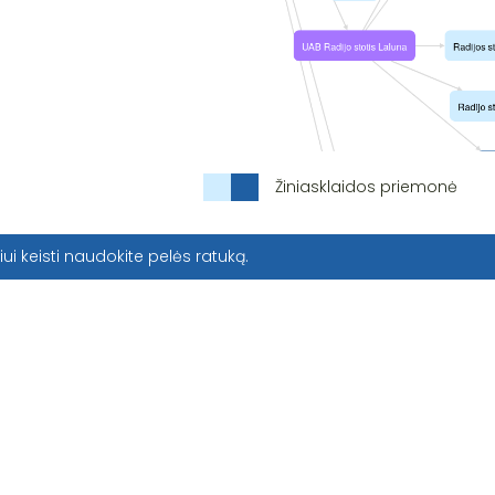
Žiniasklaidos priemonė
iui keisti naudokite pelės ratuką.