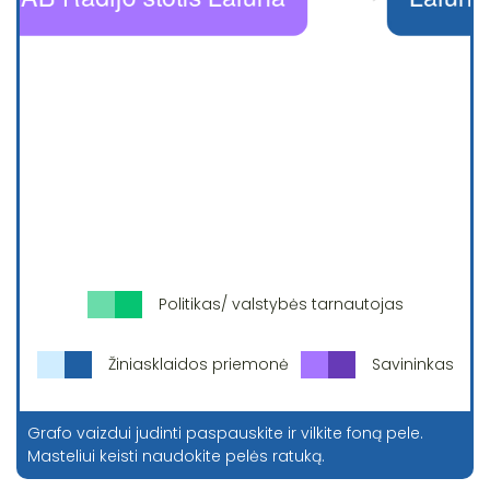
Politikas/ valstybės tarnautojas
Žiniasklaidos priemonė
Savininkas
Grafo vaizdui judinti paspauskite ir vilkite foną pele.
Masteliui keisti naudokite pelės ratuką.