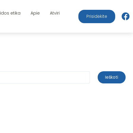
aidos etika
Apie
Atviri
Prisidėkite
Ieškoti