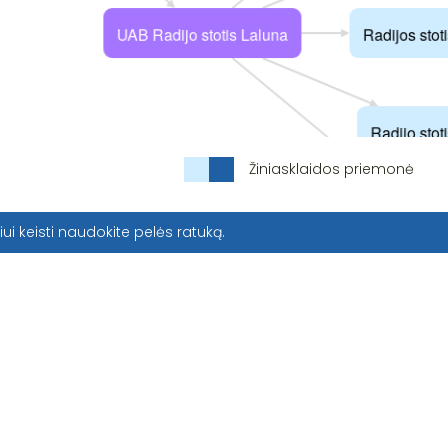
Žiniasklaidos priemonė
iui keisti naudokite pelės ratuką.