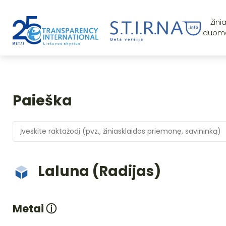
Žini
duom
Paieška
Laluna (Radijas)
Metai
ⓘ