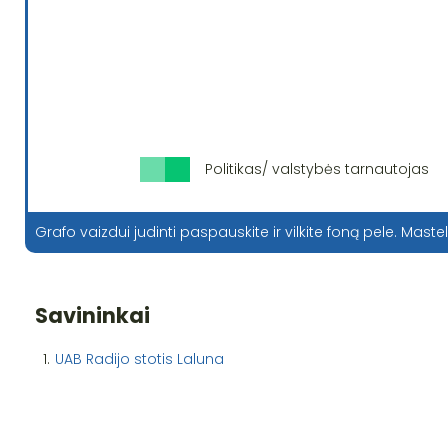
Politikas/ valstybės tarnautojas
Grafo vaizdui judinti paspauskite ir vilkite foną pele. Mastel
Savininkai
1.
UAB Radijo stotis Laluna