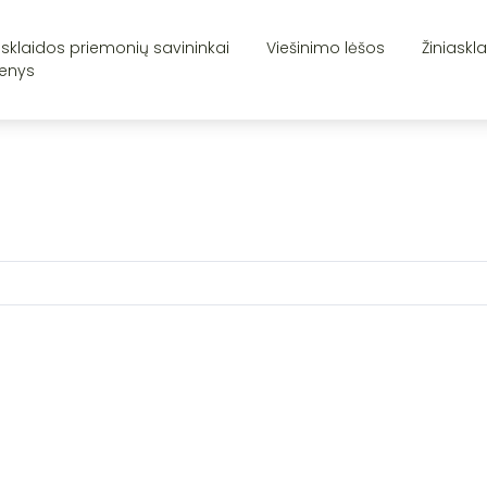
asklaidos priemonių savininkai
Viešinimo lėšos
Žiniaskl
enys