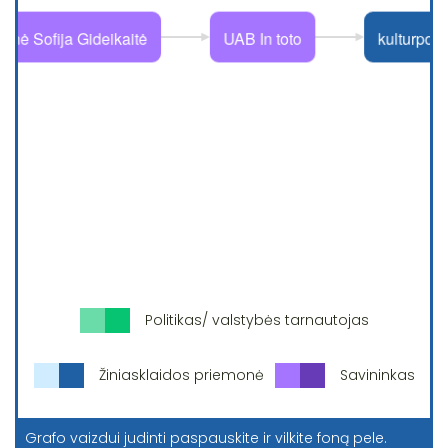
Politikas/ valstybės tarnautojas
Žiniasklaidos priemonė
Savininkas
Grafo vaizdui judinti paspauskite ir vilkite foną pele.