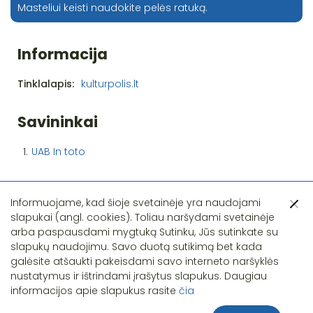
Masteliui keisti naudokite pelės ratuką.
Informacija
Tinklalapis:
kulturpolis.lt
Savininkai
1.
UAB In toto
Informuojame, kad šioje svetainėje yra naudojami
slapukai (angl. cookies). Toliau naršydami svetainėje
arba paspausdami mygtuką Sutinku, Jūs sutinkate su
slapukų naudojimu. Savo duotą sutikimą bet kada
Pastebėjote klaidą?
galėsite atšaukti pakeisdami savo interneto naršyklės
nustatymus ir ištrindami įrašytus slapukus. Daugiau
informacijos apie slapukus rasite
čia