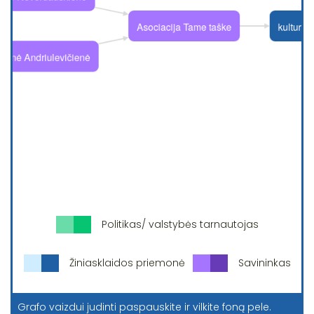
Politikas/ valstybės tarnautojas
Žiniasklaidos priemonė
Savininkas
Grafo vaizdui judinti paspauskite ir vilkite foną pele.