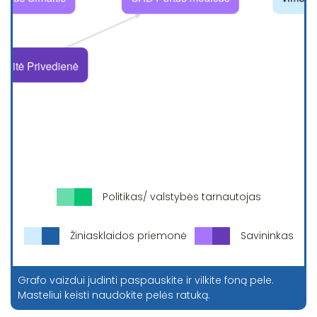
Politikas/ valstybės tarnautojas
Žiniasklaidos priemonė
Savininkas
Grafo vaizdui judinti paspauskite ir vilkite foną pele.
Masteliui keisti naudokite pelės ratuką.