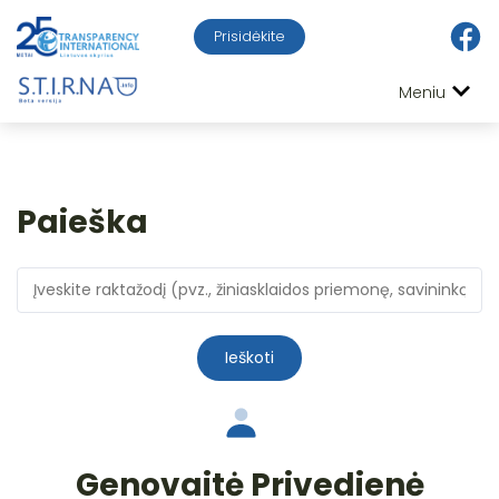
Prisidėkite
Meniu
Paieška
Ieškoti
Genovaitė Privedienė