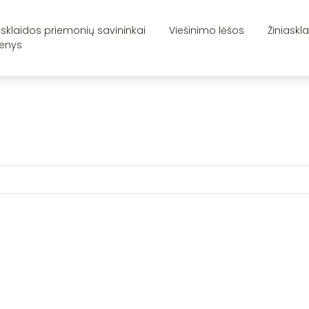
asklaidos priemonių savininkai
Viešinimo lėšos
Žiniaskl
enys