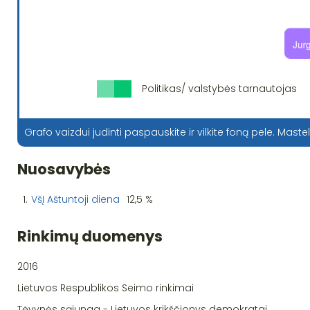
Politikas/ valstybės tarnautojas
Grafo vaizdui judinti paspauskite ir vilkite foną pele. Mastel
Nuosavybės
1.
VšĮ Aštuntoji diena
12,5 %
Rinkimų duomenys
2016
Lietuvos Respublikos Seimo rinkimai
Tėvynės sąjunga - Lietuvos krikščionys demokratai