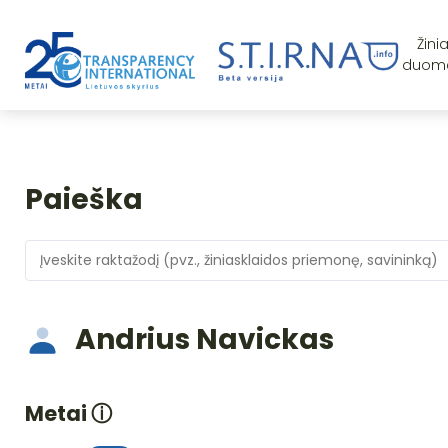
Žini
duom
Paieška
Andrius Navickas
Metai
ⓘ