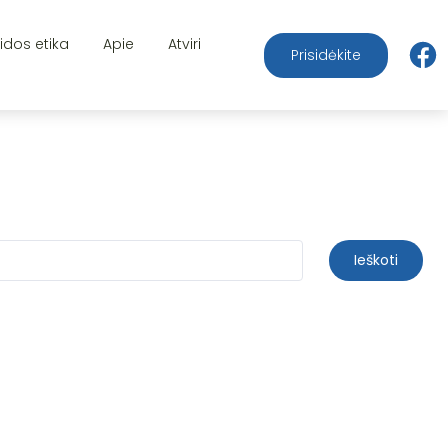
aidos etika
Apie
Atviri
Prisidėkite
Ieškoti