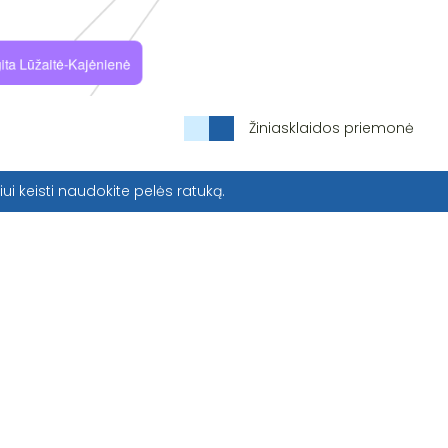
Žiniasklaidos priemonė
iui keisti naudokite pelės ratuką.