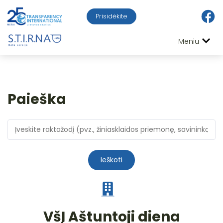
Prisidėkite
Meniu
Paieška
Ieškoti
VšĮ Aštuntoji diena