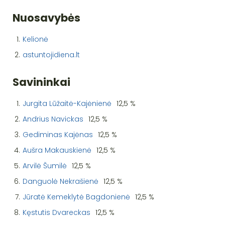
Nuosavybės
1.
Kelionė
2.
astuntojidiena.lt
Savininkai
1.
Jurgita Lūžaitė-Kajėnienė
12,5 %
2.
Andrius Navickas
12,5 %
3.
Gediminas Kajėnas
12,5 %
4.
Aušra Makauskienė
12,5 %
5.
Arvilė Šumilė
12,5 %
6.
Danguolė Nekrašienė
12,5 %
7.
Jūratė Kemeklytė Bagdonienė
12,5 %
8.
Kęstutis Dvareckas
12,5 %