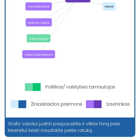
Politikas/ valstybės tarnautojas
Žiniasklaidos priemonė
Savininkas
Grafo vaizdui judinti paspauskite ir vilkite foną pele.
Masteliui keisti naudokite pelės ratuką.