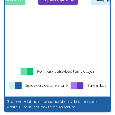
Politikas/ valstybės tarnautojas
Žiniasklaidos priemonė
Savininkas
Grafo vaizdui judinti paspauskite ir vilkite foną pele.
Masteliui keisti naudokite pelės ratuką.