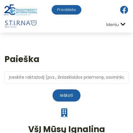
Prisidėkite
Meniu
Paieška
Ieškoti
VšĮ Mūsų Ignalina