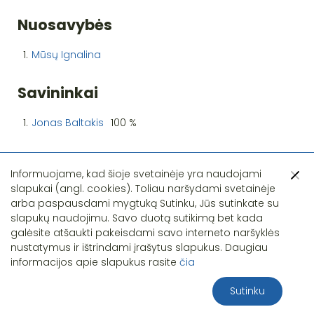
Nuosavybės
1.
Mūsų Ignalina
Savininkai
1.
Jonas Baltakis
100 %
Informuojame, kad šioje svetainėje yra naudojami
slapukai (angl. cookies). Toliau naršydami svetainėje
arba paspausdami mygtuką Sutinku, Jūs sutinkate su
slapukų naudojimu. Savo duotą sutikimą bet kada
Pastebėjote klaidą?
galėsite atšaukti pakeisdami savo interneto naršyklės
nustatymus ir ištrindami įrašytus slapukus. Daugiau
informacijos apie slapukus rasite
čia
Sutinku
2026 S.T.I.R.NA