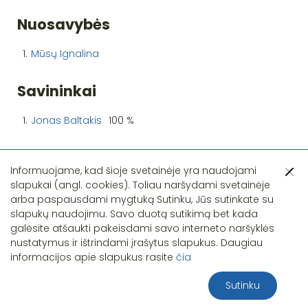
Nuosavybės
1.
Mūsų Ignalina
Savininkai
1.
Jonas Baltakis
100 %
Informuojame, kad šioje svetainėje yra naudojami
slapukai (angl. cookies). Toliau naršydami svetainėje
arba paspausdami mygtuką Sutinku, Jūs sutinkate su
slapukų naudojimu. Savo duotą sutikimą bet kada
Pastebėjote klaidą?
galėsite atšaukti pakeisdami savo interneto naršyklės
nustatymus ir ištrindami įrašytus slapukus. Daugiau
informacijos apie slapukus rasite
čia
Sutinku
2026 S.T.I.R.NA