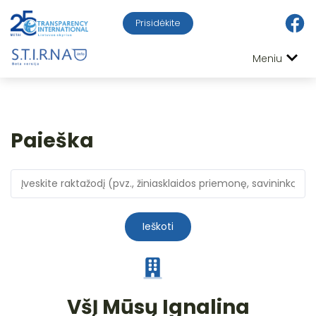
Prisidėkite
Meniu
Paieška
Ieškoti
VšĮ Mūsų Ignalina