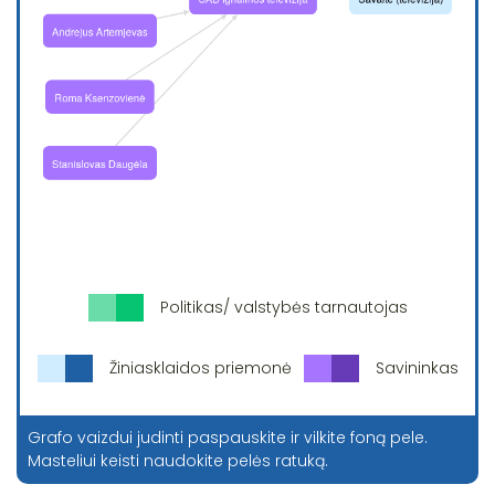
Politikas/ valstybės tarnautojas
Žiniasklaidos priemonė
Savininkas
Grafo vaizdui judinti paspauskite ir vilkite foną pele.
Masteliui keisti naudokite pelės ratuką.