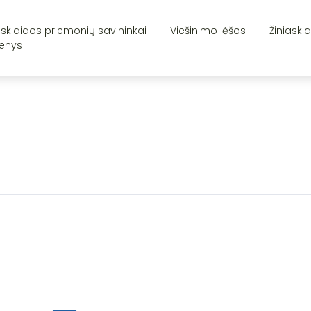
asklaidos priemonių savininkai
Viešinimo lėšos
Žiniaskl
enys