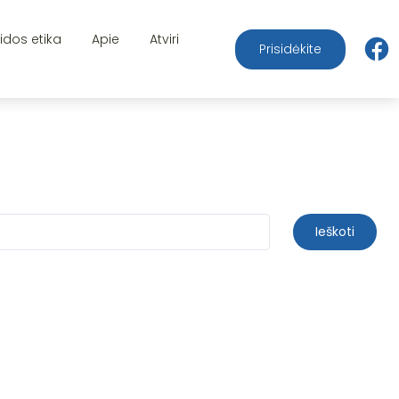
aidos etika
Apie
Atviri
Prisidėkite
Ieškoti