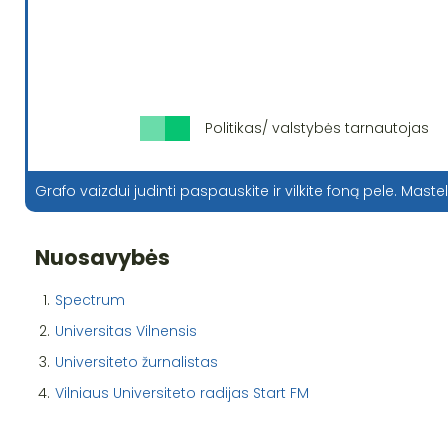
Politikas/ valstybės tarnautojas
Grafo vaizdui judinti paspauskite ir vilkite foną pele. Mastel
Nuosavybės
1.
Spectrum
2.
Universitas Vilnensis
3.
Universiteto žurnalistas
4.
Vilniaus Universiteto radijas Start FM