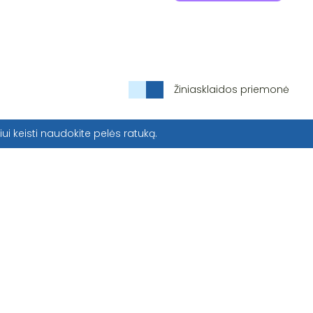
Žiniasklaidos priemonė
iui keisti naudokite pelės ratuką.