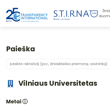
Žini
duom
Paieška
Vilniaus Universitetas
Metai
ⓘ