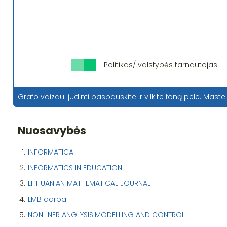
Politikas/ valstybės tarnautojas
Grafo vaizdui judinti paspauskite ir vilkite foną pele. Mastel
Nuosavybės
1.
INFORMATICA
2.
INFORMATICS IN EDUCATION
3.
LITHUANIAN MATHEMATICAL JOURNAL
4.
LMB darbai
5.
NONLINER ANGLYSIS:MODELLING AND CONTROL