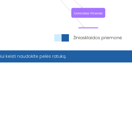
Žiniasklaidos priemonė
iui keisti naudokite pelės ratuką.