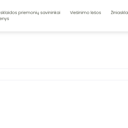
asklaidos priemonių savininkai
Viešinimo lėšos
Žiniaskl
enys