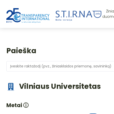
Žini
duom
Paieška
Vilniaus Universitetas
Metai
ⓘ