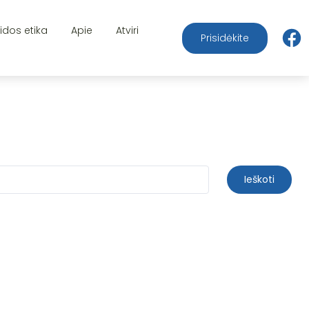
aidos etika
Apie
Atviri
Prisidėkite
Ieškoti