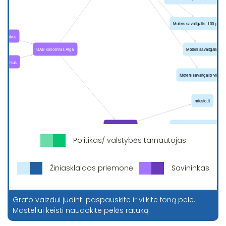
Politikas/ valstybės tarnautojas
Žiniasklaidos priemonė
Savininkas
Grafo vaizdui judinti paspauskite ir vilkite foną pele.
Masteliui keisti naudokite pelės ratuką.