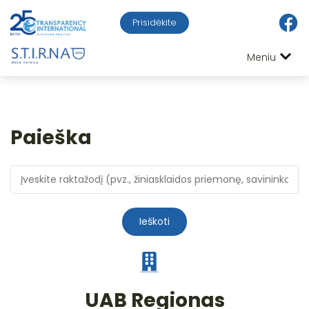
Prisidėkite
Meniu
Paieška
Ieškoti
UAB Regionas