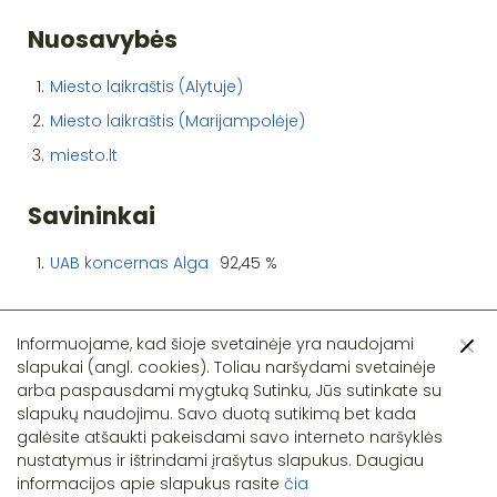
Nuosavybės
1.
Miesto laikraštis (Alytuje)
2.
Miesto laikraštis (Marijampolėje)
3.
miesto.lt
Savininkai
1.
UAB koncernas Alga
92,45 %
Informuojame, kad šioje svetainėje yra naudojami
slapukai (angl. cookies). Toliau naršydami svetainėje
arba paspausdami mygtuką Sutinku, Jūs sutinkate su
slapukų naudojimu. Savo duotą sutikimą bet kada
Pastebėjote klaidą?
galėsite atšaukti pakeisdami savo interneto naršyklės
nustatymus ir ištrindami įrašytus slapukus. Daugiau
informacijos apie slapukus rasite
čia