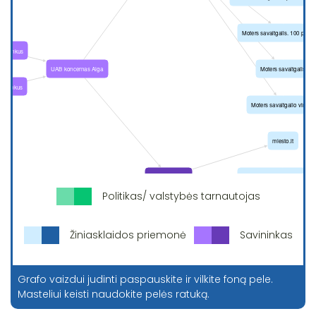
Politikas/ valstybės tarnautojas
Žiniasklaidos priemonė
Savininkas
Grafo vaizdui judinti paspauskite ir vilkite foną pele.
Masteliui keisti naudokite pelės ratuką.