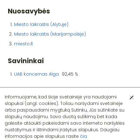
Nuosavybės
1.
Miesto laikraštis (Alytuje)
2.
Miesto laikraštis (Marijampolėje)
3.
miesto.lt
Savininkai
1.
UAB koncernas Alga
92,45 %
Informuojame, kad šioje svetainėje yra naudojami
slapukai (angl. cookies). Toliau naršydami svetainėje
arba paspausdami mygtuką Sutinku, Jūs sutinkate su
slapukų naudojimu. Savo duotą sutikimą bet kada
Pastebėjote klaidą?
galėsite atšaukti pakeisdami savo interneto naršyklės
nustatymus ir ištrindami įrašytus slapukus. Daugiau
informacijos apie slapukus rasite
čia