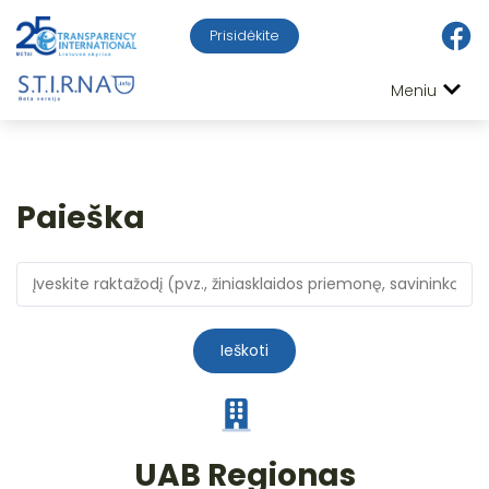
Prisidėkite
Meniu
Paieška
Ieškoti
UAB Regionas