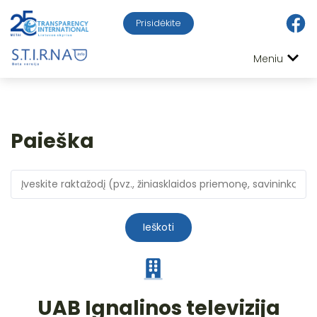
Prisidėkite
Meniu
Paieška
Ieškoti
UAB Ignalinos televizija