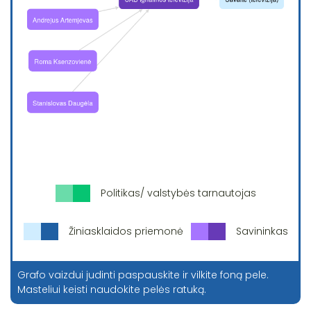
Politikas/ valstybės tarnautojas
Žiniasklaidos priemonė
Savininkas
Grafo vaizdui judinti paspauskite ir vilkite foną pele.
Masteliui keisti naudokite pelės ratuką.