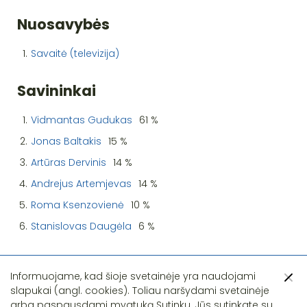
Nuosavybės
1.
Savaitė (televizija)
Savininkai
1.
Vidmantas Gudukas
61 %
2.
Jonas Baltakis
15 %
3.
Artūras Dervinis
14 %
4.
Andrejus Artemjevas
14 %
5.
Roma Ksenzovienė
10 %
6.
Stanislovas Daugėla
6 %
Informuojame, kad šioje svetainėje yra naudojami
slapukai (angl. cookies). Toliau naršydami svetainėje
arba paspausdami mygtuką Sutinku, Jūs sutinkate su