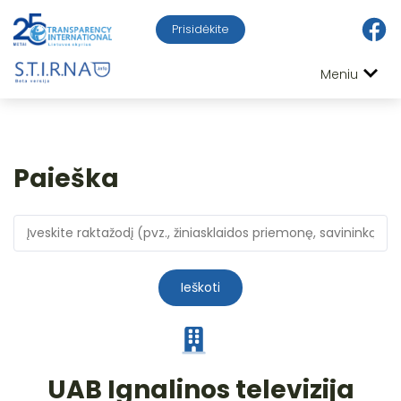
Prisidėkite
Meniu
Paieška
Ieškoti
UAB Ignalinos televizija