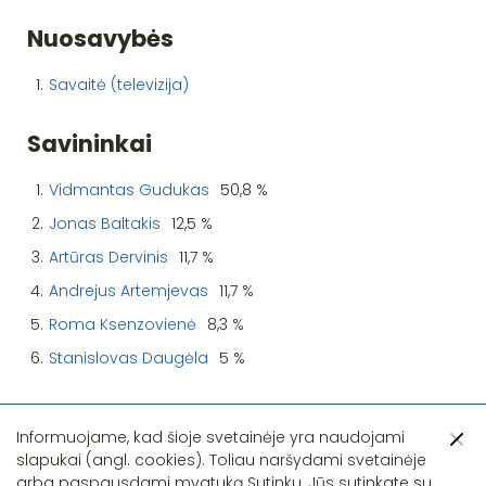
Nuosavybės
1.
Savaitė (televizija)
Savininkai
1.
Vidmantas Gudukas
50,8 %
2.
Jonas Baltakis
12,5 %
3.
Artūras Dervinis
11,7 %
4.
Andrejus Artemjevas
11,7 %
5.
Roma Ksenzovienė
8,3 %
6.
Stanislovas Daugėla
5 %
Informuojame, kad šioje svetainėje yra naudojami
slapukai (angl. cookies). Toliau naršydami svetainėje
arba paspausdami mygtuką Sutinku, Jūs sutinkate su