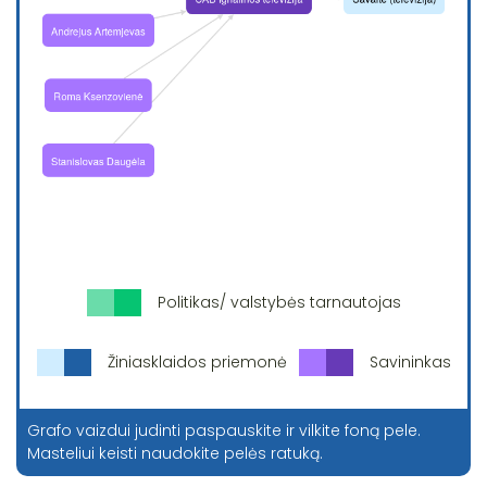
Politikas/ valstybės tarnautojas
Žiniasklaidos priemonė
Savininkas
Grafo vaizdui judinti paspauskite ir vilkite foną pele.
Masteliui keisti naudokite pelės ratuką.