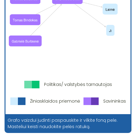
Politikas/ valstybės tarnautojas
Žiniasklaidos priemonė
Savininkas
Grafo vaizdui judinti paspauskite ir vilkite foną pele.
Masteliui keisti naudokite pelės ratuką.