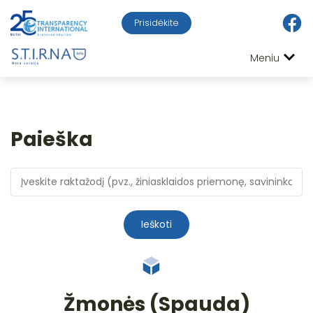
Prisidėkite
Meniu
Paieška
Ieškoti
Žmonės (Spauda)