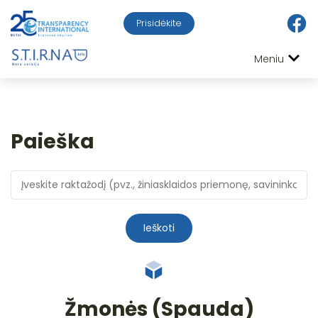
Prisidėkite
Meniu
Paieška
Ieškoti
Žmonės (Spauda)