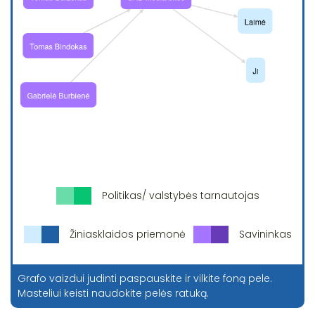
Politikas/ valstybės tarnautojas
Žiniasklaidos priemonė
Savininkas
Grafo vaizdui judinti paspauskite ir vilkite foną pele.
Masteliui keisti naudokite pelės ratuką.