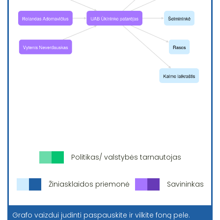
Politikas/ valstybės tarnautojas
Žiniasklaidos priemonė
Savininkas
Grafo vaizdui judinti paspauskite ir vilkite foną pele.