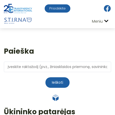
Prisidėkite
Meniu
Paieška
Ieškoti
Ūkininko patarėjas