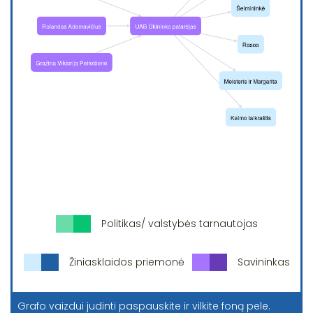
Politikas/ valstybės tarnautojas
Žiniasklaidos priemonė
Savininkas
Grafo vaizdui judinti paspauskite ir vilkite foną pele.