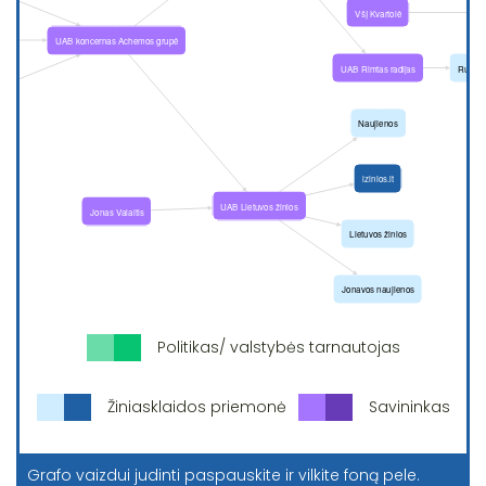
Politikas/ valstybės tarnautojas
Žiniasklaidos priemonė
Savininkas
Grafo vaizdui judinti paspauskite ir vilkite foną pele.