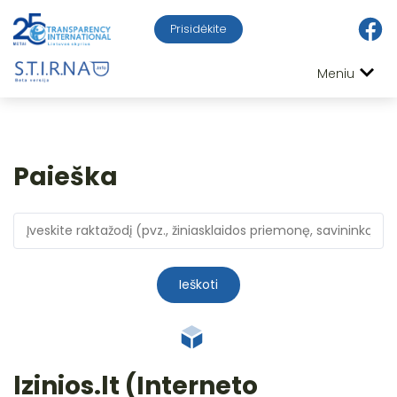
Prisidėkite
Meniu
Paieška
Ieškoti
lzinios.lt (Interneto