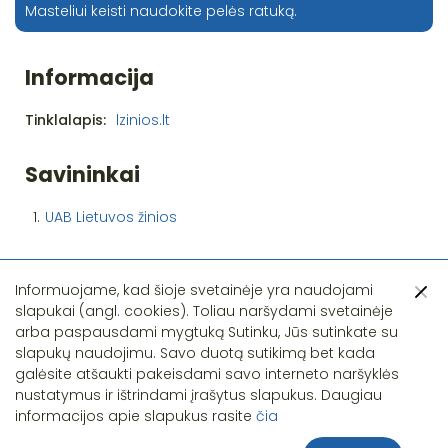
Masteliui keisti naudokite pelės ratuką.
Informacija
Tinklalapis:
lzinios.lt
Savininkai
1.
UAB Lietuvos žinios
Informuojame, kad šioje svetainėje yra naudojami
slapukai (angl. cookies). Toliau naršydami svetainėje
arba paspausdami mygtuką Sutinku, Jūs sutinkate su
slapukų naudojimu. Savo duotą sutikimą bet kada
Pastebėjote klaidą?
galėsite atšaukti pakeisdami savo interneto naršyklės
nustatymus ir ištrindami įrašytus slapukus. Daugiau
informacijos apie slapukus rasite
čia