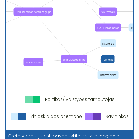
Politikas/ valstybės tarnautojas
Žiniasklaidos priemonė
Savininkas
Grafo vaizdui judinti paspauskite ir vilkite foną pele.