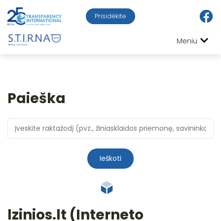
Prisidėkite
Meniu
Paieška
Ieškoti
lzinios.lt (Interneto