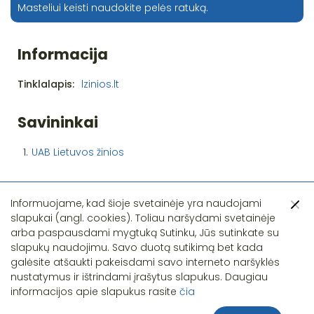
Masteliui keisti naudokite pelės ratuką.
Informacija
Tinklalapis:
lzinios.lt
Savininkai
1.
UAB Lietuvos žinios
Informuojame, kad šioje svetainėje yra naudojami
slapukai (angl. cookies). Toliau naršydami svetainėje
arba paspausdami mygtuką Sutinku, Jūs sutinkate su
slapukų naudojimu. Savo duotą sutikimą bet kada
Pastebėjote klaidą?
galėsite atšaukti pakeisdami savo interneto naršyklės
nustatymus ir ištrindami įrašytus slapukus. Daugiau
informacijos apie slapukus rasite
čia