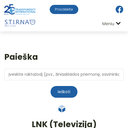
Prisidėkite
Meniu
Paieška
Ieškoti
LNK (Televizija)