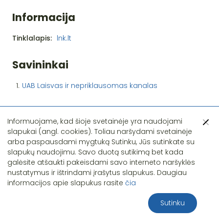
Informacija
Tinklalapis:
lnk.lt
Savininkai
1.
UAB Laisvas ir nepriklausomas kanalas
Informuojame, kad šioje svetainėje yra naudojami
slapukai (angl. cookies). Toliau naršydami svetainėje
arba paspausdami mygtuką Sutinku, Jūs sutinkate su
slapukų naudojimu. Savo duotą sutikimą bet kada
Pastebėjote klaidą?
galėsite atšaukti pakeisdami savo interneto naršyklės
nustatymus ir ištrindami įrašytus slapukus. Daugiau
informacijos apie slapukus rasite
čia
Sutinku
2026 S.T.I.R.NA