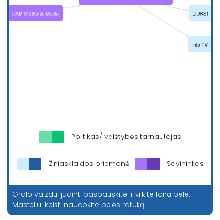
Politikas/ valstybės tarnautojas
Žiniasklaidos priemonė
Savininkas
Grafo vaizdui judinti paspauskite ir vilkite foną pele.
Masteliui keisti naudokite pelės ratuką.