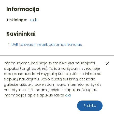
Informacija
Tinklalapis:
lnk.lt
Savininkai
1.
UAB Laisvas ir nepriklausomas kanalas
Informuojame, kad šioje svetainėje yra naudojami
slapukai (angl. cookies). Toliau naršydami svetainėje
arba paspausdami mygtuką Sutinku, Jūs sutinkate su
slapukų naudojimu. Savo duotą sutikimą bet kada
Pastebėjote klaidą?
galėsite atšaukti pakeisdami savo interneto naršyklės
nustatymus ir ištrindami įrašytus slapukus. Daugiau
informacijos apie slapukus rasite
čia
Sutinku
2026 S.T.I.R.NA