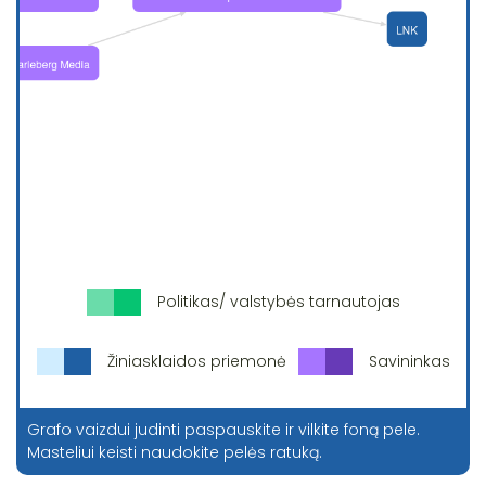
Politikas/ valstybės tarnautojas
Žiniasklaidos priemonė
Savininkas
Grafo vaizdui judinti paspauskite ir vilkite foną pele.
Masteliui keisti naudokite pelės ratuką.