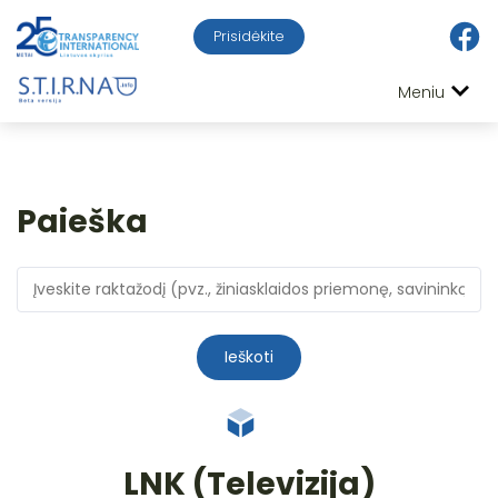
Prisidėkite
Meniu
Paieška
Ieškoti
LNK (Televizija)