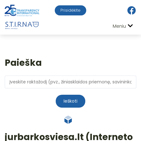
Prisidėkite
Meniu
Paieška
Ieškoti
jurbarkosviesa.lt (Interneto