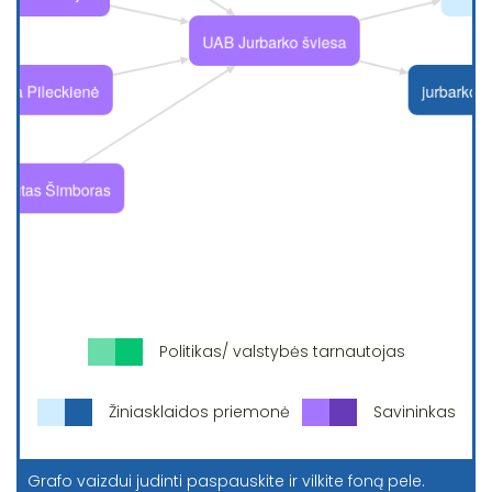
Politikas/ valstybės tarnautojas
Žiniasklaidos priemonė
Savininkas
Grafo vaizdui judinti paspauskite ir vilkite foną pele.