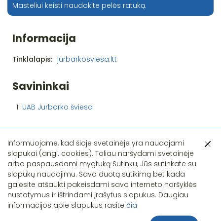
Masteliui keisti naudokite pelės ratuką.
Informacija
Tinklalapis:
jurbarkosviesa.ltt
Savininkai
1.
UAB Jurbarko šviesa
Informuojame, kad šioje svetainėje yra naudojami
slapukai (angl. cookies). Toliau naršydami svetainėje
arba paspausdami mygtuką Sutinku, Jūs sutinkate su
slapukų naudojimu. Savo duotą sutikimą bet kada
Pastebėjote klaidą?
galėsite atšaukti pakeisdami savo interneto naršyklės
nustatymus ir ištrindami įrašytus slapukus. Daugiau
informacijos apie slapukus rasite
čia