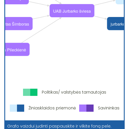
Politikas/ valstybės tarnautojas
Žiniasklaidos priemonė
Savininkas
Grafo vaizdui judinti paspauskite ir vilkite foną pele.