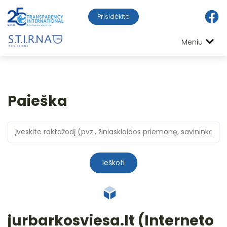
Prisidėkite
Meniu
Paieška
Ieškoti
jurbarkosviesa.lt (Interneto