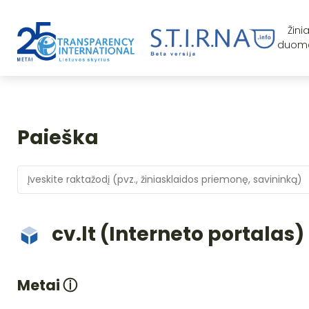
Žini
duom
Paieška
cv.lt (Interneto portalas)
Metai
ⓘ