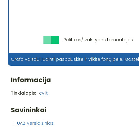
Politikas/ valstybės tarnautojas
Grafo vaizdui judinti paspauskite ir vilkite foną pele. Mastel
Informacija
Tinklalapis:
cv.lt
Savininkai
1.
UAB Verslo žinios