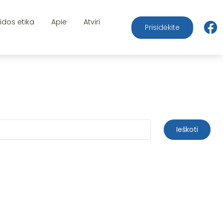
aidos etika
Apie
Atviri
Prisidėkite
Ieškoti