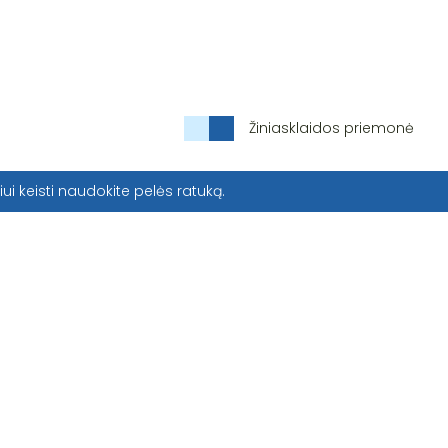
Žiniasklaidos priemonė
iui keisti naudokite pelės ratuką.