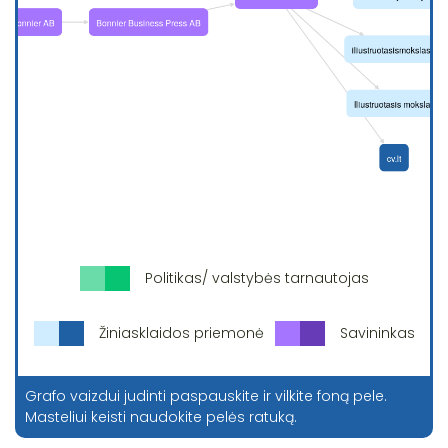
Politikas/ valstybės tarnautojas
Žiniasklaidos priemonė
Savininkas
Grafo vaizdui judinti paspauskite ir vilkite foną pele.
Masteliui keisti naudokite pelės ratuką.