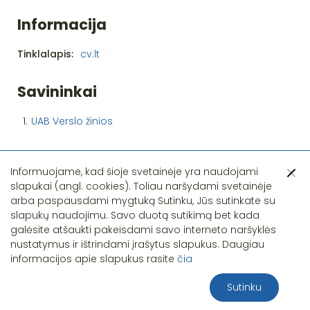
Informacija
Tinklalapis:
cv.lt
Savininkai
1.
UAB Verslo žinios
Informuojame, kad šioje svetainėje yra naudojami
slapukai (angl. cookies). Toliau naršydami svetainėje
arba paspausdami mygtuką Sutinku, Jūs sutinkate su
slapukų naudojimu. Savo duotą sutikimą bet kada
Pastebėjote klaidą?
galėsite atšaukti pakeisdami savo interneto naršyklės
nustatymus ir ištrindami įrašytus slapukus. Daugiau
informacijos apie slapukus rasite
čia
Sutinku
2026 S.T.I.R.NA