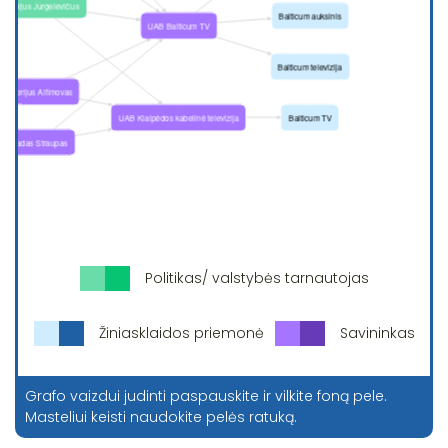
Politikas/ valstybės tarnautojas
Žiniasklaidos priemonė
Savininkas
Grafo vaizdui judinti paspauskite ir vilkite foną pele.
Masteliui keisti naudokite pelės ratuką.