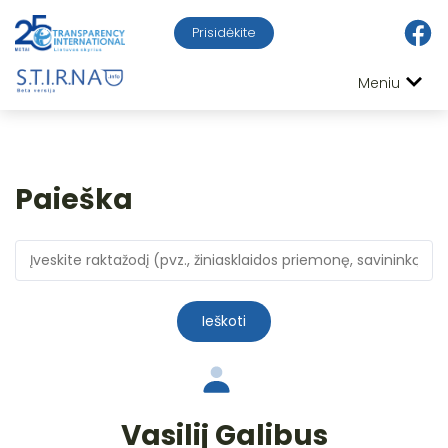
Prisidėkite
Meniu
Paieška
Ieškoti
Vasilij Galibus