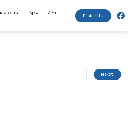
aidos etika
Apie
Atviri
Prisidėkite
Ieškoti