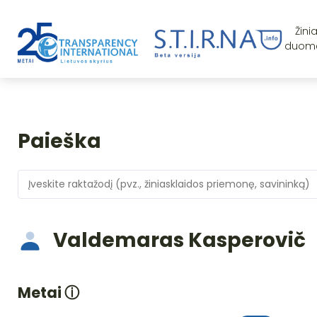
Žini
duom
Paieška
Valdemaras Kasperovič
Metai
ⓘ