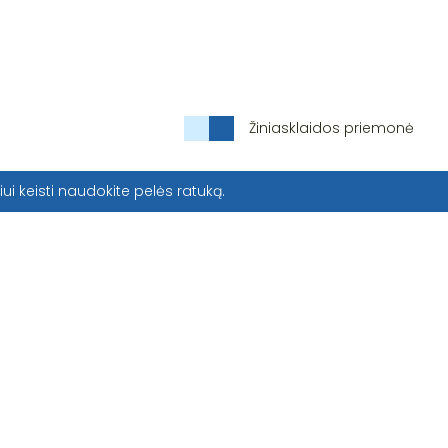
Žiniasklaidos priemonė
iui keisti naudokite pelės ratuką.