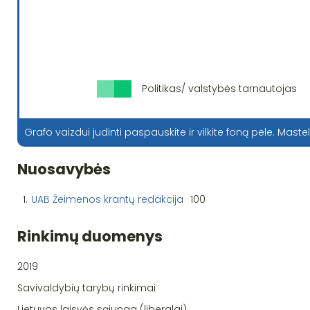
Politikas/ valstybės tarnautojas
Grafo vaizdui judinti paspauskite ir vilkite foną pele. Mastel
Nuosavybės
1.
UAB Žeimenos krantų redakcija
100
Rinkimų duomenys
2019
Savivaldybių tarybų rinkimai
Lietuvos laisvės sąjunga (liberalai)