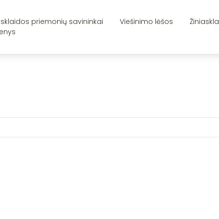
asklaidos priemonių savininkai
Viešinimo lėšos
Žiniaskl
enys