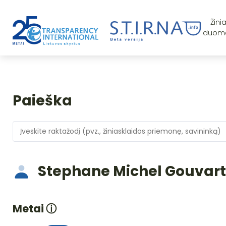
Žini
duom
Paieška
Stephane Michel Gouvart
Metai
ⓘ