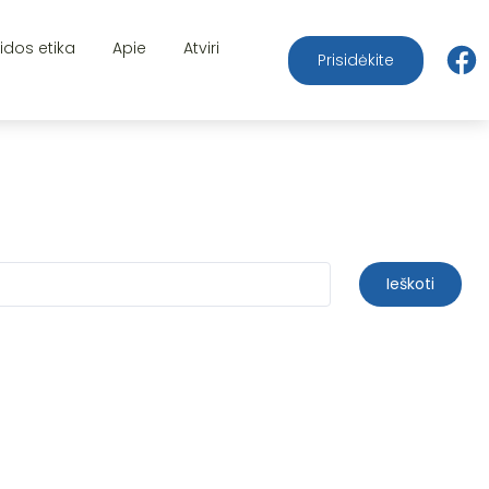
aidos etika
Apie
Atviri
Prisidėkite
Ieškoti