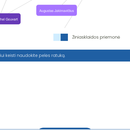
Žiniasklaidos priemonė
iui keisti naudokite pelės ratuką.