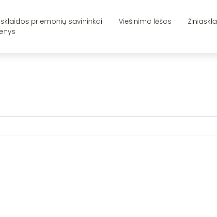
asklaidos priemonių savininkai
Viešinimo lėšos
Žiniaskl
enys