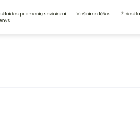
asklaidos priemonių savininkai
Viešinimo lėšos
Žiniaskl
enys