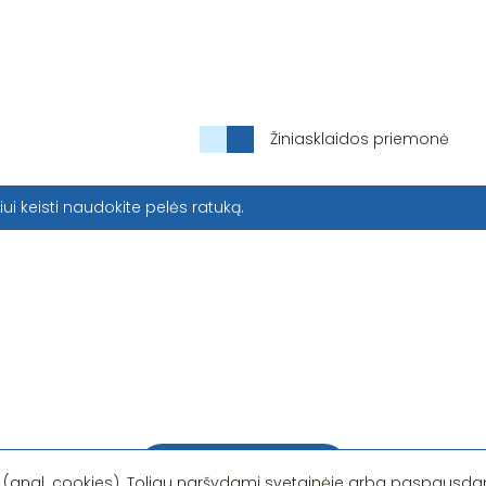
Žiniasklaidos priemonė
iui keisti naudokite pelės ratuką.
Pastebėjote klaidą?
 (angl. cookies). Toliau naršydami svetainėje arba paspausdam