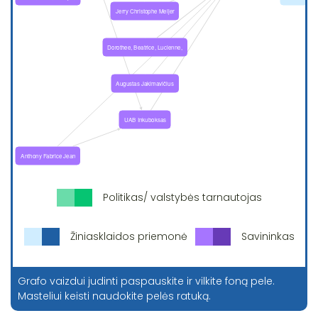
Politikas/ valstybės tarnautojas
Žiniasklaidos priemonė
Savininkas
Grafo vaizdui judinti paspauskite ir vilkite foną pele.
Masteliui keisti naudokite pelės ratuką.