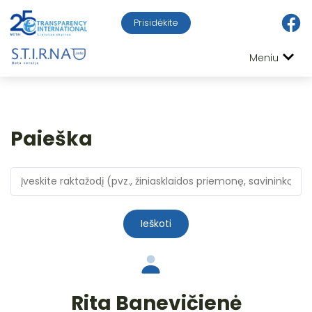
Prisidėkite
Meniu
Paieška
Ieškoti
Rita Banevičienė