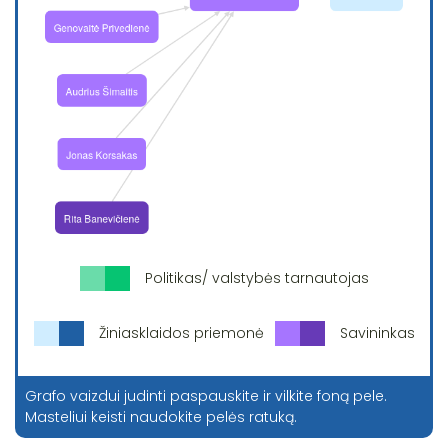
Politikas/ valstybės tarnautojas
Žiniasklaidos priemonė
Savininkas
Grafo vaizdui judinti paspauskite ir vilkite foną pele.
Masteliui keisti naudokite pelės ratuką.