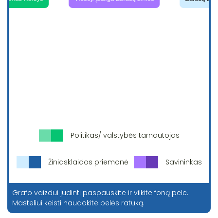
Politikas/ valstybės tarnautojas
Žiniasklaidos priemonė
Savininkas
Grafo vaizdui judinti paspauskite ir vilkite foną pele.
Masteliui keisti naudokite pelės ratuką.