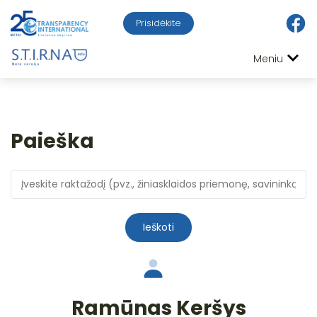
Prisidėkite
Meniu
Paieška
Ieškoti
Ramūnas Keršys