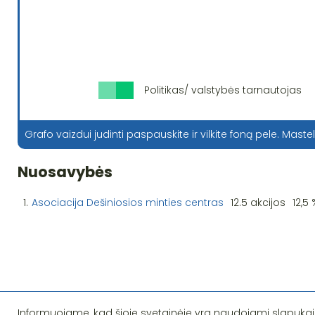
Politikas/ valstybės tarnautojas
Grafo vaizdui judinti paspauskite ir vilkite foną pele. Mastel
Nuosavybės
1.
Asociacija Dešiniosios minties centras
12.5 akcijos
12,5 
Informuojame, kad šioje svetainėje yra naudojami slapukai