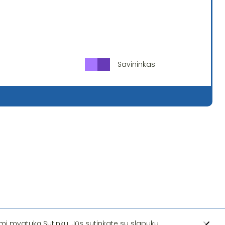
Savininkas
i mygtuką Sutinku, Jūs sutinkate su slapukų