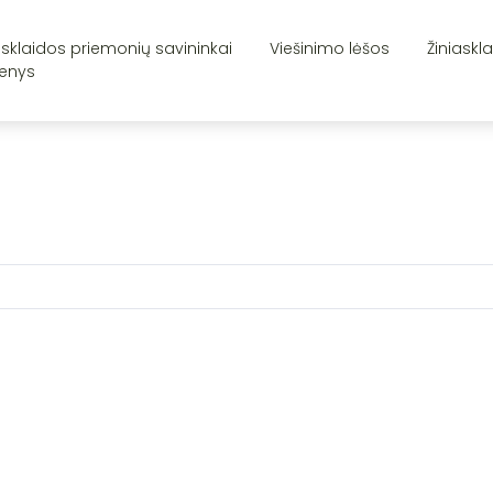
asklaidos priemonių savininkai
Viešinimo lėšos
Žiniaskl
enys