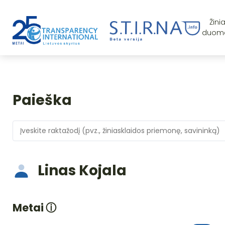
Žini
duom
Paieška
Linas Kojala
Metai
ⓘ