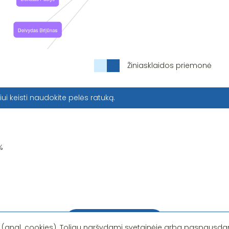
Žiniasklaidos priemonė
iui keisti naudokite pelės ratuką.
%
Pastebėjote klaidą?
 (angl. cookies). Toliau naršydami svetainėje arba paspausdam