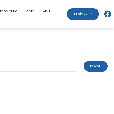
aidos etika
Apie
Atviri
Prisidėkite
Ieškoti