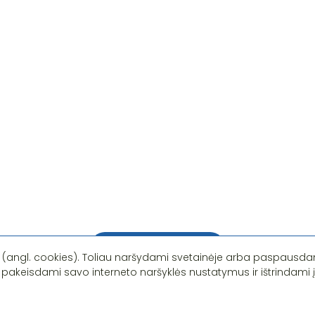
Pastebėjote klaidą?
 (angl. cookies). Toliau naršydami svetainėje arba paspausdam
 pakeisdami savo interneto naršyklės nustatymus ir ištrindami 