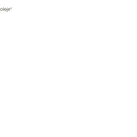
olėje“