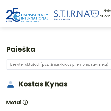
Žini
duom
Paieška
Kostas Kynas
Metai
ⓘ