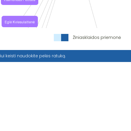
Žiniasklaidos priemonė
iui keisti naudokite pelės ratuką.