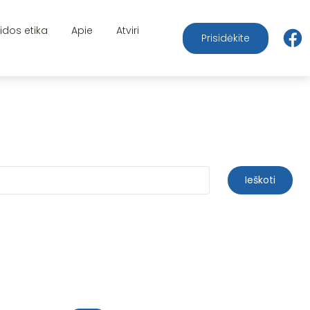
aidos etika
Apie
Atviri
Prisidėkite
Ieškoti