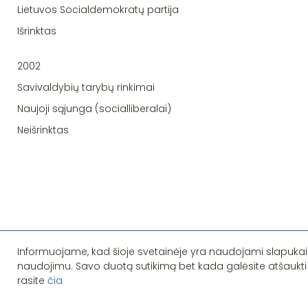
Lietuvos Socialdemokratų partija
Išrinktas
2002
Savivaldybių tarybų rinkimai
Naujoji sąjunga (socialliberalai)
Neišrinktas
Informuojame, kad šioje svetainėje yra naudojami slapukai
naudojimu. Savo duotą sutikimą bet kada galėsite atšaukti
rasite
čia