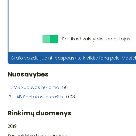
Politikas/ valstybės tarnautojas
Grafo vaizdui judinti paspauskite ir vilkite foną pele. Mastel
Nuosavybės
1.
MB Sūduvos reklama
50
2.
UAB Santakos laikraštis
0,08
Rinkimų duomenys
2019
Savivaldybių tarybų rinkimai