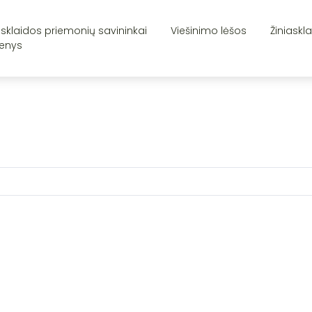
asklaidos priemonių savininkai
Viešinimo lėšos
Žiniaskl
enys